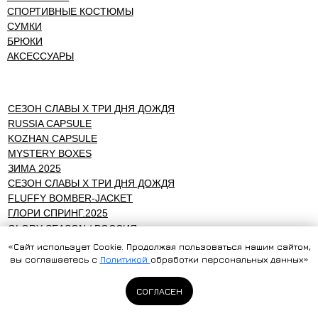
СПОРТИВНЫЕ КОСТЮМЫ
СУМКИ
БРЮКИ
АКСЕССУАРЫ
СЕЗОН СЛАВЫ Х ТРИ ДНЯ ДОЖДЯ
RUSSIA CAPSULE
KOZHAN CAPSULE
MYSTERY BOXES
ЗИМА 2025
СЕЗОН СЛАВЫ Х ТРИ ДНЯ ДОЖДЯ
FLUFFY BOMBER-JACKET
ГЛОРИ СПРИНГ.2025
GLORY SEASON / РОССИЯ
MULTIVERSE P.1
«Сайт использует Cookie. Продолжая пользоваться нашим сайтом,
GLORY SEASON / MULTIVERSE P.2
вы соглашаетесь с
Политикой
обработки персональных данных»
FALL WINTER COLLECTION
СЕЗОН СЛАВЫ БЕЛАРУСЬ
СОГЛАСЕН