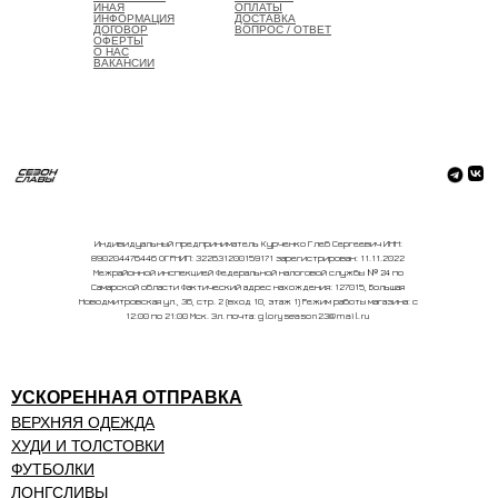
ИНАЯ
ОПЛАТЫ
ИНФОРМАЦИЯ
ДОСТАВКА
ДОГОВОР
ВОПРОС / ОТВЕТ
ОФЕРТЫ
О НАС
ВАКАНСИИ
Индивидуальный предприниматель Курченко Глеб Сергеевич ИНН:
890204476446 ОГРНИП: 322631200159171 зарегистрирован: 11.11.2022
Межрайонной инспекцией Федеральной налоговой службы № 24 по
Самарской области Фактический адрес нахождения: 127015, Большая
Новодмитровская ул., 36, стр. 2 (вход 10, этаж 1) Режим работы магазина: с
12:00 по 21:00 Мск. Эл. почта: gloryseason23@mail.ru
УСКОРЕННАЯ ОТПРАВКА
ВЕРХНЯЯ ОДЕЖДА
ХУДИ И ТОЛСТОВКИ
ФУТБОЛКИ
ЛОНГСЛИВЫ