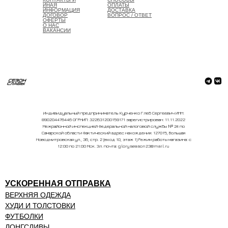
ИНАЯ
ОПЛАТЫ
ИНФОРМАЦИЯ
ДОСТАВКА
ДОГОВОР
ВОПРОС / ОТВЕТ
ОФЕРТЫ
О НАС
ВАКАНСИИ
Индивидуальный предприниматель Курченко Глеб Сергеевич ИНН:
890204476446 ОГРНИП: 322631200159171 зарегистрирован: 11.11.2022
Межрайонной инспекцией Федеральной налоговой службы № 24 по
Самарской области Фактический адрес нахождения: 127015, Большая
Новодмитровская ул., 36, стр. 2 (вход 10, этаж 1) Режим работы магазина: с
12:00 по 21:00 Мск. Эл. почта: gloryseason23@mail.ru
УСКОРЕННАЯ ОТПРАВКА
ВЕРХНЯЯ ОДЕЖДА
ХУДИ И ТОЛСТОВКИ
ФУТБОЛКИ
ЛОНГСЛИВЫ