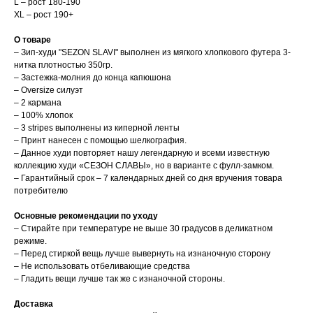
L – рост 180-190
XL – рост 190+
О товаре
– Зип-худи "SEZON SLAVI" выполнен из мягкого хлопкового футера 3-
нитка плотностью 350гр.
– Застежка-молния до конца капюшона
– Oversize силуэт
– 2 кармана
– 100% хлопок
– 3 stripes выполнены из киперной ленты
– Принт нанесен с помощью шелкография.
– Данное худи повторяет нашу легендарную и всеми известную
коллекцию худи «СЕЗОН СЛАВЫ», но в варианте с фулл-замком.
– Гарантийный срок – 7 календарных дней со дня вручения товара
потребителю
Основные рекомендации по уходу
– Стирайте при температуре не выше 30 градусов в деликатном
режиме.
– Перед стиркой вещь лучше вывернуть на изнаночную сторону
– Не использовать отбеливающие средства
– Гладить вещи лучше так же с изнаночной стороны.
Доставка