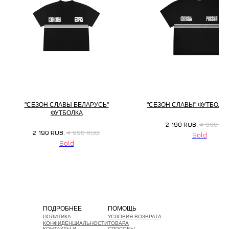
"СЕЗОН СЛАВЫ БЕЛАРУСЬ"
"СЕЗОН СЛАВЫ" ФУТБОЛК
ФУТБОЛКА
2 190
RUB.
4 990
RU
2 190
RUB.
4 990
RUB.
ПОДРОБНЕЕ
ПОМОЩЬ
ПОЛИТИКА
УСЛОВИЯ ВОЗВРАТА
КОНФИДЕНЦИАЛЬНОСТИ
ТОВАРА
КОНТАКТЫ И
СПОСОБЫ