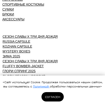
СПОРТИВНЫЕ КОСТЮМЫ
СУМКИ
БРЮКИ
АКСЕССУАРЫ
СЕЗОН СЛАВЫ Х ТРИ ДНЯ ДОЖДЯ
RUSSIA CAPSULE
KOZHAN CAPSULE
MYSTERY BOXES
ЗИМА 2025
СЕЗОН СЛАВЫ Х ТРИ ДНЯ ДОЖДЯ
FLUFFY BOMBER-JACKET
ГЛОРИ СПРИНГ.2025
GLORY SEASON / РОССИЯ
MULTIVERSE P.1
«Сайт использует Cookie. Продолжая пользоваться нашим сайтом,
GLORY SEASON / MULTIVERSE P.2
вы соглашаетесь с
Политикой
обработки персональных данных»
FALL WINTER COLLECTION
СЕЗОН СЛАВЫ БЕЛАРУСЬ
СОГЛАСЕН