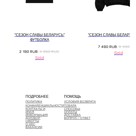
"СЕЗОН СЛАВЫ БЕЛАРУСЬ"
"СЕЗОН СЛАВЫ БЕЛАРУСЬ
ФУТБОЛКА
7 490
RUB.
8 490
RU
2 190
RUB.
4 990
RUB.
ПОДРОБНЕЕ
ПОМОЩЬ
ПОЛИТИКА
УСЛОВИЯ ВОЗВРАТА
КОНФИДЕНЦИАЛЬНОСТИ
ТОВАРА
КОНТАКТЫ И
СПОСОБЫ
ИНАЯ
ОПЛАТЫ
ИНФОРМАЦИЯ
ДОСТАВКА
ДОГОВОР
ВОПРОС / ОТВЕТ
ОФЕРТЫ
О НАС
ВАКАНСИИ