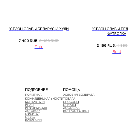
"СЕЗОН СЛАВЫ БЕЛАРУСЬ" ХУДИ
"СЕЗОН СЛАВЫ БЕЛАР
ФУТБОЛКА
7 490
RUB.
8 490
RUB.
2 190
RUB.
4 990
RU
ПОДРОБНЕЕ
ПОМОЩЬ
ПОЛИТИКА
УСЛОВИЯ ВОЗВРАТА
КОНФИДЕНЦИАЛЬНОСТИ
ТОВАРА
КОНТАКТЫ И
СПОСОБЫ
ИНАЯ
ОПЛАТЫ
ИНФОРМАЦИЯ
ДОСТАВКА
ДОГОВОР
ВОПРОС / ОТВЕТ
ОФЕРТЫ
О НАС
ВАКАНСИИ