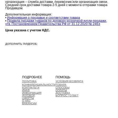
организация – служба доставки, перевозчик или организация связи.
Средний срок доставки товара 2-5 дней с момента отправки товара
Продавцом.
Дополнительная информация:
•
Информация о продавце и соответствии товара
•
Правила продажи товаров по договору розничной купли-продажи,
утв. Постановлением Правительства РФ от 31.12.2020 № 2463
Цена указана с учетом НДС.
ДОПОЛНИТЬ ГАРДЕРОБ:
ПОДРОБНЕЕ
ПОМОЩЬ
ПОЛИТИКА
УСЛОВИЯ ВОЗВРАТА
КОНФИДЕНЦИАЛЬНОСТИ
ТОВАРА
КОНТАКТЫ И
СПОСОБЫ
ИНАЯ
ОПЛАТЫ
ИНФОРМАЦИЯ
ДОСТАВКА
ДОГОВОР
ВОПРОС / ОТВЕТ
ОФЕРТЫ
О НАС
ВАКАНСИИ