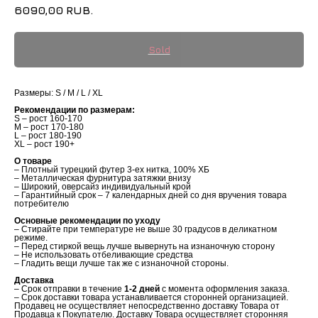
6090,00
RUB.
Размеры: S / M / L / XL
Рекомендации по размерам:
S – рост 160-170
M – рост 170-180
L – рост 180-190
XL – рост 190+
О товаре
– Плотный турецкий футер 3-ех нитка, 100% ХБ
– Металлическая фурнитура затяжки внизу
– Широкий, оверсайз индивидуальный крой
– Гарантийный срок – 7 календарных дней со дня вручения товара
потребителю
Основные рекомендации по уходу
– Стирайте при температуре не выше 30 градусов в деликатном
режиме.
– Перед стиркой вещь лучше вывернуть на изнаночную сторону
– Не использовать отбеливающие средства
– Гладить вещи лучше так же с изнаночной стороны.
Доставка
– Срок отправки в течение
1-2 дней
с момента оформления заказа.
– Срок доставки товара устанавливается сторонней организацией.
Продавец не осуществляет непосредственно доставку Товара от
Продавца к Покупателю. Доставку Товара осуществляет сторонняя