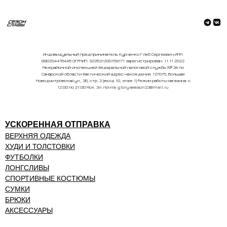
Индивидуальный предприниматель Курченко Глеб Сергеевич ИНН:
890204476446 ОГРНИП: 322631200159171 зарегистрирован: 11.11.2022
Межрайонной инспекцией Федеральной налоговой службы № 24 по
Самарской области Фактический адрес нахождения: 127015, Большая
Новодмитровская ул., 36, стр. 2 (вход 10, этаж 1) Режим работы магазина: с
12:00 по 21:00 Мск. Эл. почта: gloryseason23@mail.ru
УСКОРЕННАЯ ОТПРАВКА
ВЕРХНЯЯ ОДЕЖДА
ХУДИ И ТОЛСТОВКИ
ФУТБОЛКИ
ЛОНГСЛИВЫ
СПОРТИВНЫЕ КОСТЮМЫ
СУМКИ
БРЮКИ
АКСЕССУАРЫ