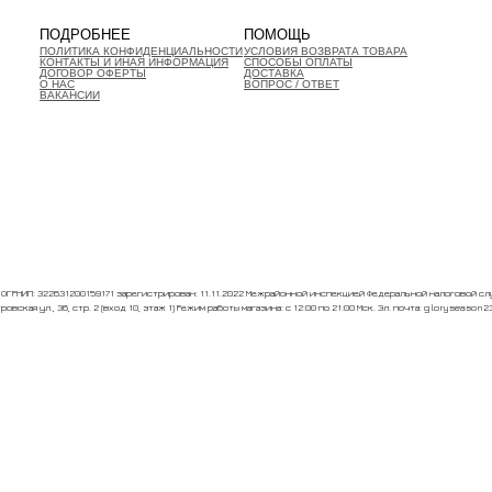
ПОДРОБНЕЕ
ПОМОЩЬ
ПОЛИТИКА КОНФИДЕНЦИАЛЬНОСТИ
УСЛОВИЯ ВОЗВРАТА ТОВАРА
КОНТАКТЫ И ИНАЯ ИНФОРМАЦИЯ
СПОСОБЫ ОПЛАТЫ
ДОГОВОР ОФЕРТЫ
ДОСТАВКА
О НАС
ВОПРОС / ОТВЕТ
ВАКАНСИИ
ГРНИП: 322631200159171 зарегистрирован: 11.11.2022 Межрайонной инспекцией Федеральной налоговой слу
овская ул., 36, стр. 2 (вход 10, этаж 1) Режим работы магазина: с 12:00 по 21:00 Мск. Эл. почта: gloryseason