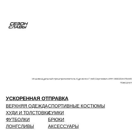
Индивидуальный предприниматель Курченко Глеб Сергеевич ИНН: 890204476446 О
Новодмитр
УСКОРЕННАЯ ОТПРАВКА
ВЕРХНЯЯ ОДЕЖДА
СПОРТИВНЫЕ КОСТЮМЫ
ХУДИ И ТОЛСТОВКИ
СУМКИ
ФУТБОЛКИ
БРЮКИ
ЛОНГСЛИВЫ
АКСЕССУАРЫ