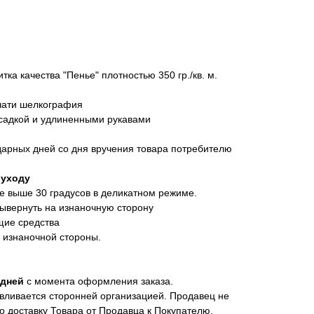
тка качества "Пенье" плотностью 350 гр./кв. м.
чати шелкография
осадкой и удлиненными рукавами
дарных дней со дня вручения товара потребителю
 уходу
е выше 30 градусов в деликатном режиме.
вывернуть на изнаночную сторону
щие средства
с изнаночной стороны.
 дней
с момента оформления заказа.
авливается сторонней организацией. Продавец не
 доставку Товара от Продавца к Покупателю.