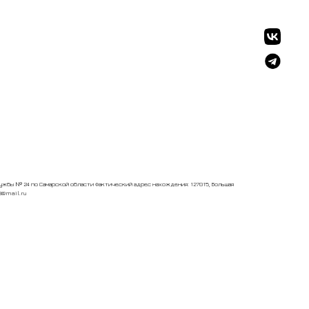
жбы № 24 по Самарской области Фактический адрес нахождения: 127015, Большая
23@mail.ru