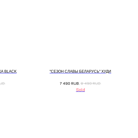
КА BLACK
"СЕЗОН СЛАВЫ БЕЛАРУСЬ" ХУДИ
UB.
7 490
RUB.
8 490
RUB.