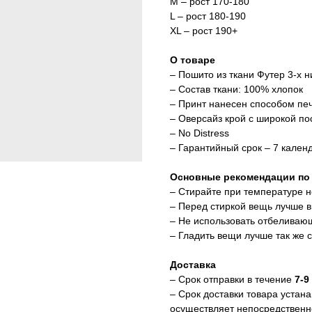
M – рост 170-180
L – рост 180-190
XL – рост 190+
О товаре
– Пошито из ткани Футер 3-х ни
– Состав ткани: 100% хлопок
– Принт нанесен способом пе
– Оверсайз крой с широкой п
– No Distress
– Гарантийный срок – 7 кален
Основные рекомендации по
– Стирайте при температуре н
– Перед стиркой вещь лучше 
– Не использовать отбеливаю
– Гладить вещи лучше так же 
Доставка
– Срок отправки в течение
7-9
– Срок доставки товара устан
осуществляет непосредственно