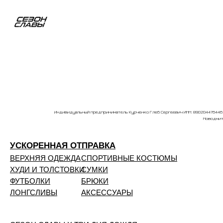
Индивидуальный предприниматель Курченко Глеб Сергеевич ИНН: 890204476446 О
Новодмитр
УСКОРЕННАЯ ОТПРАВКА
ВЕРХНЯЯ ОДЕЖДА
СПОРТИВНЫЕ КОСТЮМЫ
ХУДИ И ТОЛСТОВКИ
СУМКИ
ФУТБОЛКИ
БРЮКИ
ЛОНГСЛИВЫ
АКСЕССУАРЫ