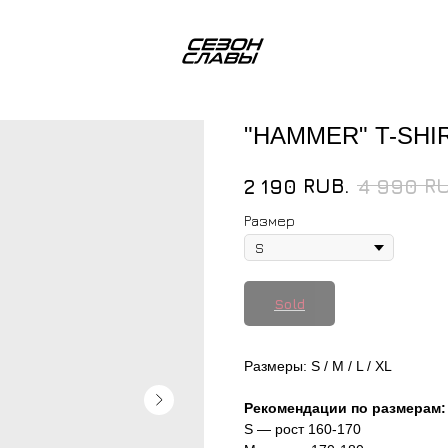
"HAMMER" T-SHI
RUB.
RU
2 190
4 990
Размер
Размеры: S / M / L / XL
Рекомендации по размерам:
S — рост 160-170