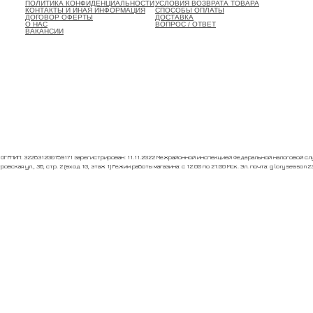
ПОЛИТИКА КОНФИДЕНЦИАЛЬНОСТИ
УСЛОВИЯ ВОЗВРАТА ТОВАРА
КОНТАКТЫ И ИНАЯ ИНФОРМАЦИЯ
СПОСОБЫ ОПЛАТЫ
ДОГОВОР ОФЕРТЫ
ДОСТАВКА
О НАС
ВОПРОС / ОТВЕТ
ВАКАНСИИ
ГРНИП: 322631200159171 зарегистрирован: 11.11.2022 Межрайонной инспекцией Федеральной налоговой слу
овская ул., 36, стр. 2 (вход 10, этаж 1) Режим работы магазина: с 12:00 по 21:00 Мск. Эл. почта: gloryseason