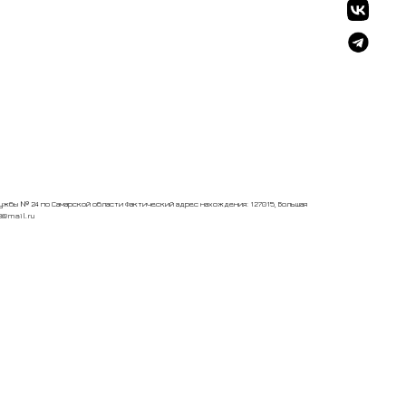
жбы № 24 по Самарской области Фактический адрес нахождения: 127015, Большая
23@mail.ru