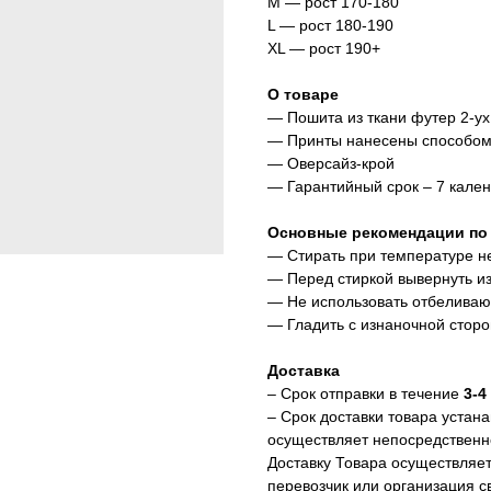
M — рост 170-180
L — рост 180-190
XL — рост 190+
О товаре
— Пошита из ткани футер 2-ух 
— Принты нанесены способом
— Оверсайз-крой
— Гарантийный срок – 7 кале
Основные рекомендации по
— Стирать при температуре н
— Перед стиркой вывернуть из
— Не использовать отбеливаю
— Гладить с изнаночной сторо
Доставка
– Срок отправки в течение
3-4
– Срок доставки товара устан
осуществляет непосредственно
Доставку Товара осуществляет
перевозчик или организация св