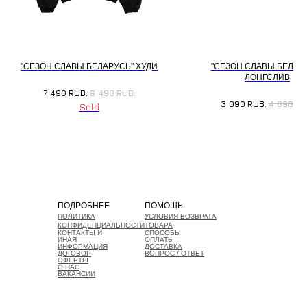
"СЕЗОН СЛАВЫ БЕЛАРУСЬ" ХУДИ
"СЕЗОН СЛАВЫ БЕЛАР
ЛОНГСЛИВ
7 490
RUB.
8 490
RUB.
3 090
RUB.
4 090
RU
ПОДРОБНЕЕ
ПОМОЩЬ
ПОЛИТИКА
УСЛОВИЯ ВОЗВРАТА
КОНФИДЕНЦИАЛЬНОСТИ
ТОВАРА
КОНТАКТЫ И
СПОСОБЫ
ИНАЯ
ОПЛАТЫ
ИНФОРМАЦИЯ
ДОСТАВКА
ДОГОВОР
ВОПРОС / ОТВЕТ
ОФЕРТЫ
О НАС
ВАКАНСИИ