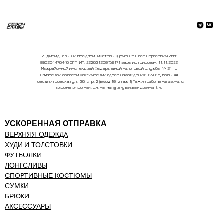
Индивидуальный предприниматель Курченко Глеб Сергеевич ИНН:
890204476446 ОГРНИП: 322631200159171 зарегистрирован: 11.11.2022
Межрайонной инспекцией Федеральной налоговой службы № 24 по
Самарской области Фактический адрес нахождения: 127015, Большая
Новодмитровская ул., 36, стр. 2 (вход 10, этаж 1) Режим работы магазина: с
12:00 по 21:00 Мск. Эл. почта: gloryseason23@mail.ru
УСКОРЕННАЯ ОТПРАВКА
ВЕРХНЯЯ ОДЕЖДА
ХУДИ И ТОЛСТОВКИ
ФУТБОЛКИ
ЛОНГСЛИВЫ
СПОРТИВНЫЕ КОСТЮМЫ
СУМКИ
БРЮКИ
АКСЕССУАРЫ